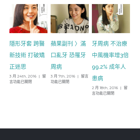
隱形牙套 跨醫
蘋果副刊 〉滿
牙周病 不治療
聯
新技術 打破矯
口亂牙 恐罹牙
中風機率增3倍
錯
正迷思
周病
99.2% 成年人
顎
在
在
3 月 24th, 2016
|
留
3 月 7th, 2016
|
留言
2 月
患病
〈隱
〈蘋
言功能已關閉
功能已關閉
言
形
果
在
2 月 18th, 2016
|
留
牙
副
〈牙
言功能已關閉
套
刊
周
跨
〉
病
醫
滿
不
新
口
治
技
亂
療
術
牙
中
打
恐
風
破
罹
機