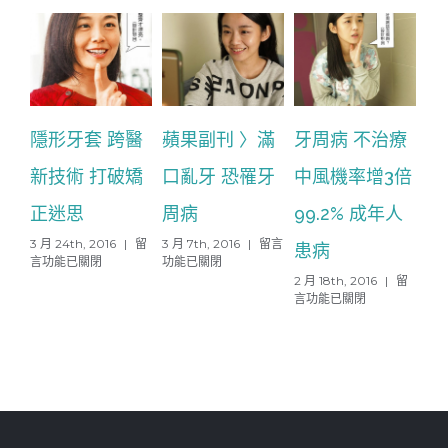
隱形牙套 跨醫
蘋果副刊 〉滿
牙周病 不治療
聯
新技術 打破矯
口亂牙 恐罹牙
中風機率增3倍
錯
正迷思
周病
99.2% 成年人
顎
在
在
3 月 24th, 2016
|
留
3 月 7th, 2016
|
留言
2 月
患病
〈隱
〈蘋
言功能已關閉
功能已關閉
言
形
果
在
2 月 18th, 2016
|
留
牙
副
〈牙
言功能已關閉
套
刊
周
跨
〉
病
醫
滿
不
新
口
治
技
亂
療
術
牙
中
打
恐
風
破
罹
機