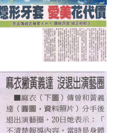
聯合報：乳牙錯位嚴重 有礙顎骨發育
台灣新生報：隱形牙套 愛美花代價