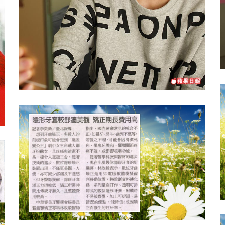
蘋果副刊 〉滿口亂牙 恐罹牙周病