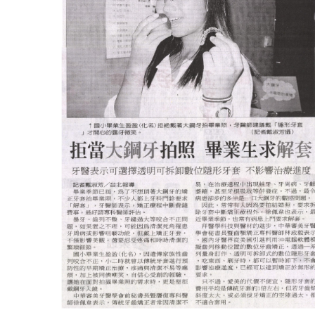
中國時報：隱形牙套矯正 免當大鋼牙