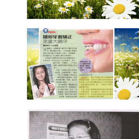
隱形牙套 跨醫新技術 打破矯正迷思
聯合晚報：戴牙套 戴到滿口蛀牙抽神經