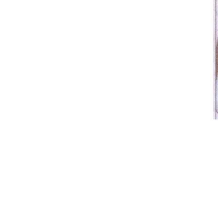
自由時報：麻衣肝膽發炎 分了黃義達