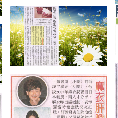
青年日報：隱形牙套較舒適美觀 矯正期
長費用高
人間福報：隱形牙套 難取代傳統矯正器